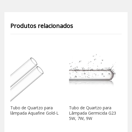
Produtos relacionados
Tubo de Quartzo para
Tubo de Quartzo para
Tu
lâmpada Aquafine Gold-L
Lâmpada Germicida G23
pa
5W, 7W, 9W
Tr
M