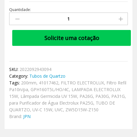
Quantidade:
Solicite uma cotação
SKU:
2022092943094
Category:
Tubos de Quartzo
Tags:
200mm
,
41017462
,
FILTRO ELECTROLUX
,
Filtro Refil
Pa10n/pa
,
GPH160T5L/HO/4C
,
LAMPADA ELECTROLUX
15W
,
Lâmpada Germicida UV 15W
,
PA26G
,
PA30G
,
PA31G
,
para Purificador de Água Electrolux PA25G
,
TUBO DE
QUARTZO
,
UV-C 15W
,
UVC
,
ZW5D15W-Z150
Brand:
JPN